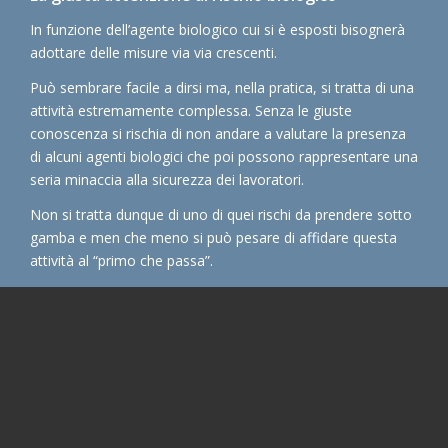
In funzione dell’agente biologico cui si è esposti bisognerà
adottare delle misure via via crescenti.
Può sembrare facile a dirsi ma, nella pratica, si tratta di una
attività estremamente complessa. Senza le giuste
conoscenza si rischia di non andare a valutare la presenza
di alcuni agenti biologici che poi possono rappresentare una
seria minaccia alla sicurezza dei lavoratori.
Non si tratta dunque di uno di quei rischi da prendere sotto
gamba e men che meno si può pesare di affidare questa
attività al “primo che passa”.
Come procediamo
Seguiamo esattamente l’iter procedurale descritto dalla
norma. Partiamo dalla individuazione degli agenti biologici e
dalla descrizione del ciclo lavorativo. Fino alla valutazione
delle misure di emergenza ed alle modulistica e
comunicazioni nei casi previsti.