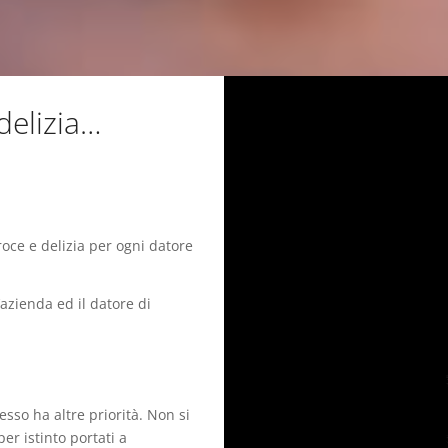
delizia…
oce e delizia per ogni datore
’azienda ed il datore di
esso ha altre priorità. Non si
per istinto portati a