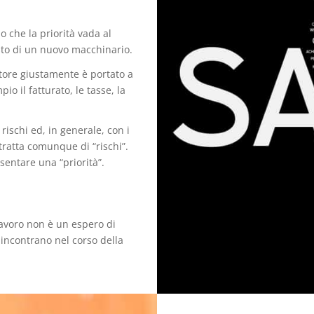
 che la priorità vada al
isto di un nuovo macchinario.
itore giustamente è portato a
o il fatturato, le tasse, la
ischi ed, in generale, con i
i tratta comunque di “rischi”.
entare una “priorità”.
lavoro non è un espero di
 incontrano nel corso della