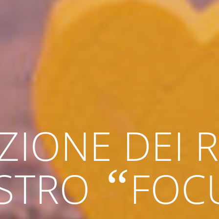
IONE DEI RI
“
STRO
FOC