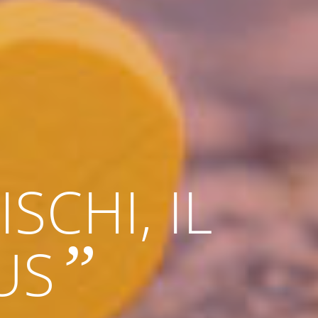
SCHI, IL
”
US