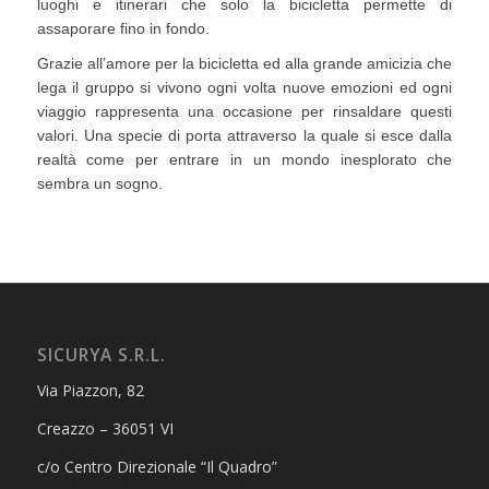
luoghi e itinerari che solo la bicicletta permette di
assaporare fino in fondo.
Grazie all’amore per la bicicletta ed alla grande amicizia che
lega il gruppo si vivono ogni volta nuove emozioni ed ogni
viaggio rappresenta una occasione per rinsaldare questi
valori. Una specie di porta attraverso la quale si esce dalla
realtà come per entrare in un mondo inesplorato che
sembra un sogno.
SICURYA S.R.L.
Via Piazzon, 82
Creazzo – 36051 VI
c/o Centro Direzionale “Il Quadro”