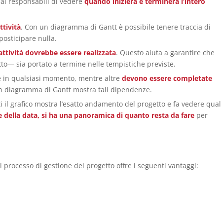
o ai responsabili di vedere
quando inizierà e terminerà l’intero
ttività
. Con un diagramma di Gantt è possibile tenere traccia di
osticipare nulla.
ttività dovrebbe essere realizzata
. Questo aiuta a garantire che
tto— sia portato a termine nelle tempistiche previste.
te in qualsiasi momento, mentre altre
devono essere completate
n diagramma di Gantt mostra tali dipendenze.
 il grafico mostra l’esatto andamento del progetto e fa vedere qual
ne della data, si ha una panoramica di quanto resta da fare
per
rocesso di gestione del progetto offre i seguenti vantaggi: