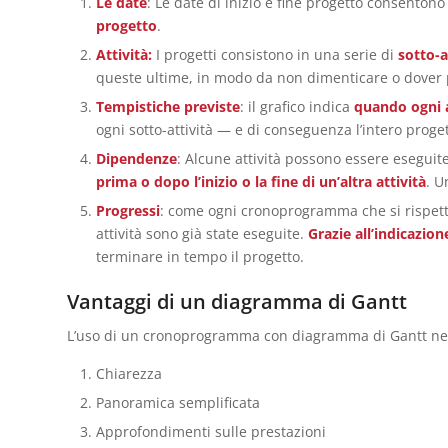
Le date
: Le date di inizio e fine progetto consenton
progetto
.
Attività:
I progetti consistono in una serie di
sotto-a
queste ultime, in modo da non dimenticare o dover p
Tempistiche previste
: il grafico indica
quando ogni a
ogni sotto-attività — e di conseguenza l’intero proge
Dipendenze
: Alcune attività possono essere esegui
prima o dopo l’inizio o la fine di un’altra attività
. U
Progressi
: come ogni cronoprogramma che si rispetti
attività sono già state eseguite.
Grazie all’indicazio
terminare in tempo il progetto.
Vantaggi di un diagramma di Gantt
L’uso di un cronoprogramma con diagramma di Gantt nel p
Chiarezza
Panoramica semplificata
Approfondimenti sulle prestazioni