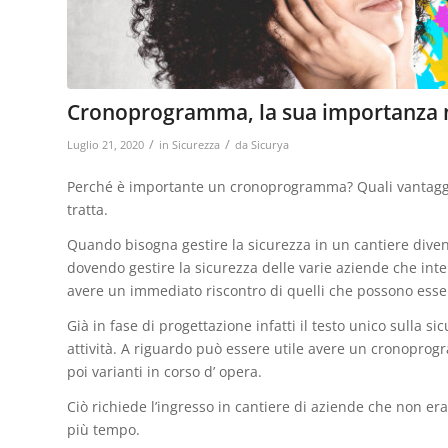
Cronoprogramma, la sua importanza ne
/
/
Luglio 21, 2020
in
Sicurezza
da
Sicurya
Perché è importante un cronoprogramma? Quali vantaggi o
tratta.
Quando bisogna gestire la sicurezza in un cantiere div
dovendo gestire la sicurezza delle varie aziende che inte
avere un immediato riscontro di quelli che possono essere
Già in fase di progettazione infatti il testo unico sulla 
attività. A riguardo può essere utile avere un cronoprog
poi varianti in corso d’ opera.
Ciò richiede l’ingresso in cantiere di aziende che non e
più tempo.