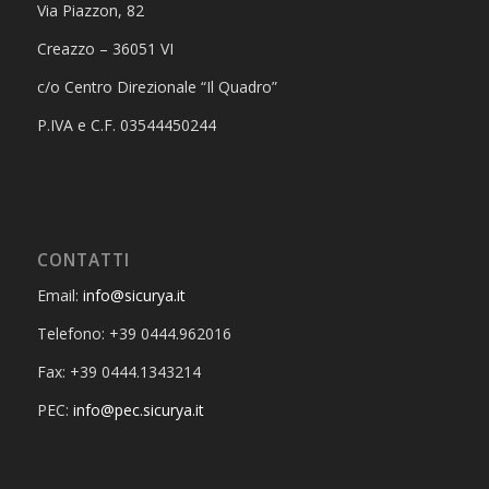
Via Piazzon, 82
Creazzo – 36051 VI
c/o Centro Direzionale “Il Quadro”
P.IVA e C.F. 03544450244
CONTATTI
Email:
info@sicurya.it
Telefono: +39 0444.962016
Fax: +39 0444.1343214
PEC:
info@pec.sicurya.it