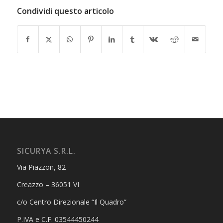
Condividi questo articolo
SICURYA S.R.L.
Via Piazzon, 82
Creazzo – 36051 VI
c/o Centro Direzionale “Il Quadro”
P.IVA e C.F. 03544450244