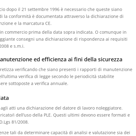
cio dopo il 21 settembre 1996 è necessario che queste siano
ndi la conformità è documentata attraverso la dichiarazione di
enzione e la marcatura CE.
 in commercio prima della data sopra indicata. O comunque in
leggiante consegni una dichiarazione di rispondenza ai requisiti
2008 e s.m.i.
nutenzione ed efficienza ai fini della sicurezza
cretizza verificando che siano presenti i rapporti di manutenzione
ell’ultima verifica di legge secondo le periodicità stabilite
sere sottoposte a verifica annuale.
iata
agli atti una dichiarazione del datore di lavoro noleggiatore.
aricato/i dell’uso della PLE. Questi ultimi devono essere formati e
 D.Lgs 81/2008.
enze tali da determinare capacità di analisi e valutazione sia dei