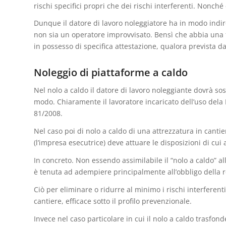
rischi specifici propri che dei rischi interferenti. Nonch
Dunque il datore di lavoro noleggiatore ha in modo indiret
non sia un operatore improvvisato. Bensì che abbia una 
in possesso di specifica attestazione, qualora prevista da
Noleggio di piattaforme a caldo
Nel nolo a caldo il datore di lavoro noleggiante dovrà so
modo. Chiaramente il lavoratore incaricato dell’uso dela
81/2008.
Nel caso poi di nolo a caldo di una attrezzatura in canti
(l’impresa esecutrice) deve attuare le disposizioni di cui a
In concreto. Non essendo assimilabile il “nolo a caldo” al
è tenuta ad adempiere principalmente all’obbligo della 
Ciò per eliminare o ridurre al minimo i rischi interfere
cantiere, efficace sotto il profilo prevenzionale.
Invece nel caso particolare in cui il nolo a caldo trasfon