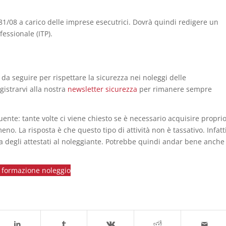
s 81/08 a carico delle imprese esecutrici. Dovrà quindi redigere un
fessionale (ITP).
 da seguire per rispettare la sicurezza nei noleggi delle
istrarvi alla nostra
newsletter sicurezza
per rimanere sempre
ente: tante volte ci viene chiesto se è necessario acquisire propri
 meno. La risposta è che questo tipo di attività non è tassativo. Infatt
pia degli attestati al noleggiante. Potrebbe quindi andar bene anche
e formazione noleggio