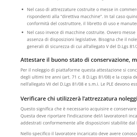
Nel caso di attrezzature costruite o messe in commer
rispondenti alla “direttiva macchine”. In tal caso qui
conformità del costruttore, il libretto di uso e manut
Nel caso invece di macchine costruite. Ovvero messe
assenza di disposizioni legislative. Bisogna che il no
generali di sicurezza di cui all’allegato V del D.Lgs 81/
Attestare il buono stato di conservazione, ma
Per il noleggio di piattaforme questa attestazione si con
degli ultimi tre anni (art. 71 c. 8 D.Lgs 81/08) e la copia d
nell’allegato VII del D.Lgs 81/08 e s.m.i. Le PLE devono es
Verificare chi utilizzerà l’attrezzatura nolegg
Questo significa che è necessario acquisire e conservare 
Questa deve riportare l’indicazione del/i lavoratore/i inc
addestrati conformemente alle disposizioni stabilite dal
Nello specifico il lavoratore incaricato deve avere conosc