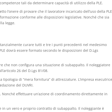
é competenze tali da determinare capacità di utilizzo della PLE.
to l’onere di provare che il lavoratore incaricato dell’uso della PLE
formazione conforme alle disposizioni legislative. Nonché che sia
lla legge.
stanzialmente curare tutti e tre i punti precedenti nel medesimo
 PLE dovrà essere formato secondo le disposizioni del D.Lgs
ere che non configura una situazione di subappalto. Il noleggiatore
ll’articolo 26 del D.Lgs 81/08.
la tipologia di “mera fornitura” di attrezzature. L’impresa esecutric
redazione del DUVRI.
nti. Nonché effettuare un’azione di coordinamento direttamente in
de in un vero e proprio contratto di subappalto. Il noleggiante è