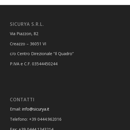
SICURYA S.R.L.
Via Piazzon, 82
Creazzo – 36051 VI
c/o Centro Direzionale “Il Quadro”
P.IVA e C.F. 03544450244
CONTATTI
Email:
info@sicurya.it
Telefono: +39 0444.962016
Fax: +39 0444.1343214