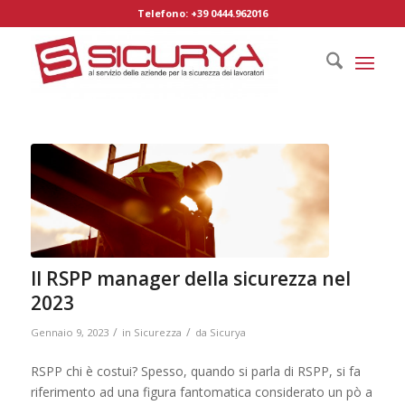
Telefono: +39 0444.962016
Il RSPP manager della sicurezza nel
2023
/
/
Gennaio 9, 2023
in
Sicurezza
da
Sicurya
RSPP chi è costui? Spesso, quando si parla di RSPP, si fa
riferimento ad una figura fantomatica considerato un pò a