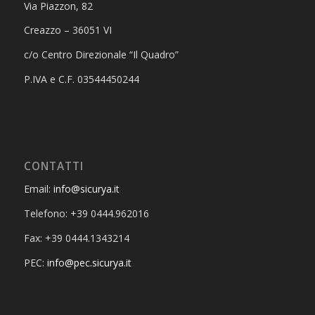
Via Piazzon, 82
Creazzo – 36051 VI
c/o Centro Direzionale “Il Quadro”
P.IVA e C.F. 03544450244
CONTATTI
Email:
info@sicurya.it
Telefono: +39 0444.962016
Fax: +39 0444.1343214
PEC:
info@pec.sicurya.it