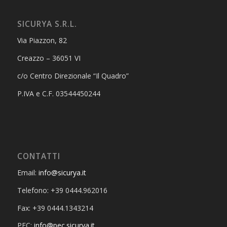
SICURYA S.R.L.
Via Piazzon, 82
Creazzo – 36051 VI
c/o Centro Direzionale “Il Quadro”
P.IVA e C.F. 03544450244
CONTATTI
Email:
info@sicurya.it
Telefono: +39 0444.962016
Fax: +39 0444.1343214
PEC:
info@pec.sicurya.it